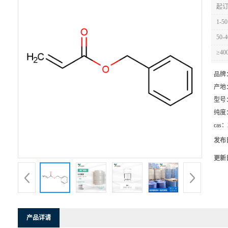
起订
1-50
50-4
≥40
品牌
产地
型号
纯度
cas：
发布
更新
产品详请