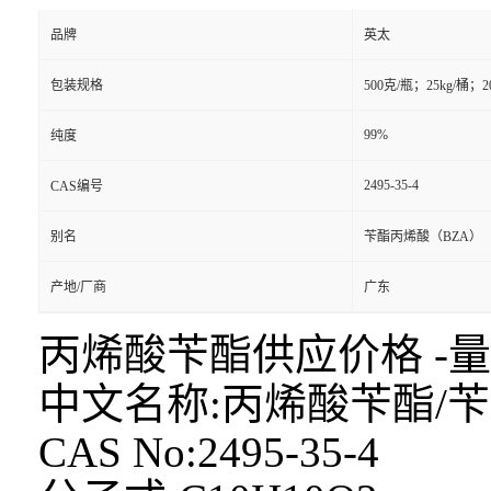
品牌
英太
包装规格
500克/瓶；25kg/桶；2
99%
纯度
2495-35-4
CAS编号
别名
苄酯丙烯酸（BZA）
产地/厂商
广东
丙烯酸苄酯供应价格 -
中文名称:
丙烯酸苄酯/
苄
CAS No:2495-35-4