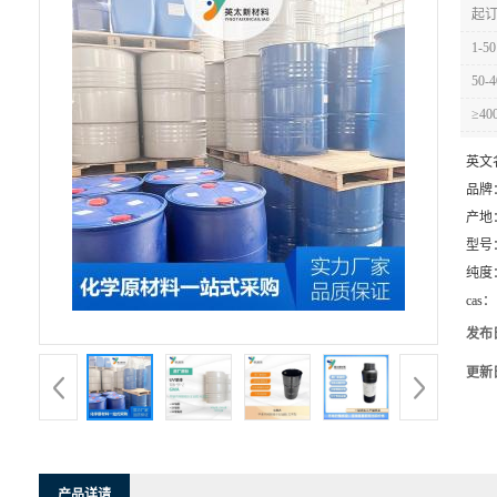
起订
1-50
50-4
≥40
英文
品牌
产地
型号
纯度
cas：
发布
更新
产品详请