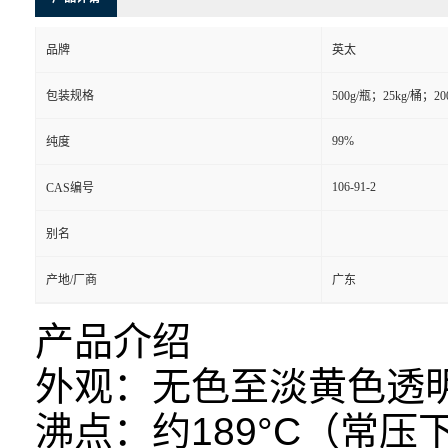
品牌
英太
包装规格
500g/瓶；25kg/桶；20
99%
纯度
106-91-2
CAS编号
别名
产地/厂商
广东
产品介绍
外观：无色至淡黄色透
沸点：约189°C（常压