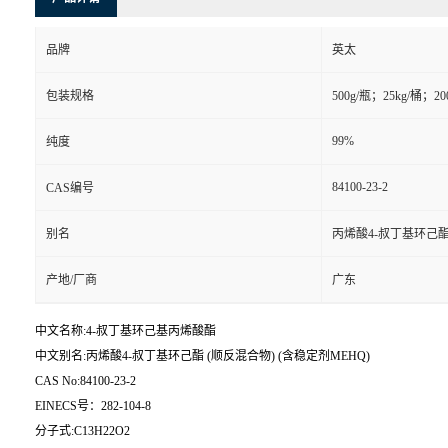
品牌
英太
包装规格
500g/瓶；25kg/桶；20
99%
纯度
84100-23-2
CAS编号
别名
丙烯酸4-叔丁基环己酯 
产地/厂商
广东
中文名称:4-叔丁基环己基丙烯酸酯
中文别名:丙烯酸4-叔丁基环己酯 (顺反混合物) (含稳定剂MEHQ)
CAS No:84100-23-2
EINECS号：282-104-8
分子式:C13H22O2