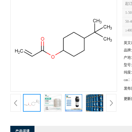
起订
1-50
50-4
≥40
英文
品牌
产地
型号
纯度
cas：
发布
更新
产品详请