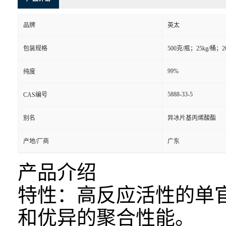
品牌
英太
包装规格
500克/瓶；25kg/桶；2
99%
纯度
5888-33-5
CAS编号
别名
异冰片基丙烯酸酯
产地/厂商
广东
产品介绍
特性：高反应活性的单
和优异的聚合性能。