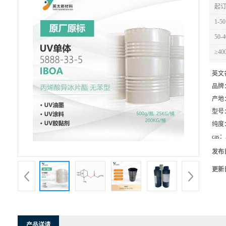
起订
1-50
50-4
≥40
英文
品牌
产地
型号
纯度
cas：
发布
更新
产品详请