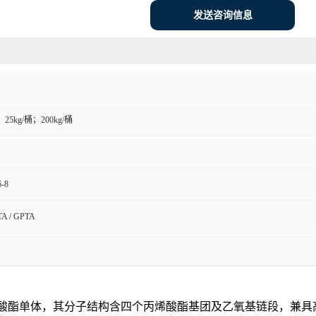
发送咨询信息
；25kg/桶；200kg/桶
6-8
A / GPTA
酸酯单体，其分子结构含四个丙烯酸酯基团及乙氧基链段，兼具