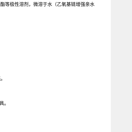
、乙酸乙酯等极性溶剂，微溶于水（乙氧基链增强亲水
壳。
具。