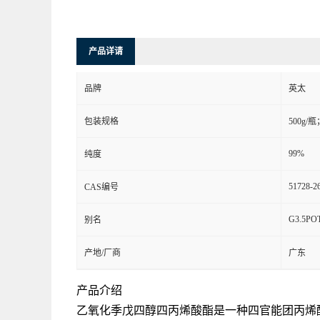
产品详请
品牌
英太
包装规格
500g/瓶
99%
纯度
51728-2
CAS编号
G3.5POT
别名
产地/厂商
广东
产品介绍
乙氧化季戊四醇四丙烯酸酯是一种四官能团丙烯