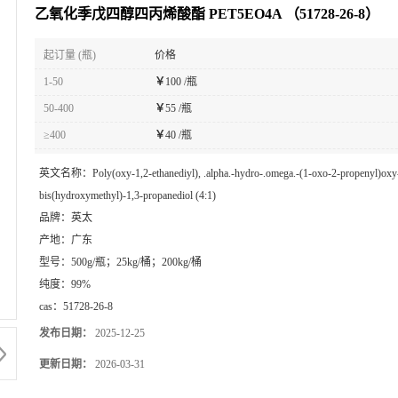
乙氧化季戊四醇四丙烯酸酯 PET5EO4A （51728-26-8）
起订量 (瓶)
价格
1-50
￥
100 /瓶
50-400
￥
55 /瓶
≥400
￥
40 /瓶
英文名称：
Poly(oxy-1,2-ethanediyl), .alpha.-hydro-.omega.-(1-oxo-2-propenyl)oxy-
bis(hydroxymethyl)-1,3-propanediol (4:1)
品牌：
英太
产地：
广东
型号：
500g/瓶；25kg/桶；200kg/桶
纯度：
99%
cas：
51728-26-8
发布日期：
2025-12-25
更新日期：
2026-03-31