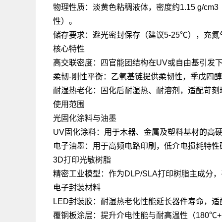
物理性质：淡黄色粘稠液体，密度约1.15 g/cm
性）。
储存要求：避光密封保存（建议5-25℃），充
核心特性
高交联密度：四官能团结构在UV或自由基引发
柔韧-刚性平衡：乙氧基链提供柔韧性，季戊四
耐湿热老化：固化后耐湿热、耐溶剂，适配苛刻
使用范围
光固化涂料与油墨
UV固化涂料：用于木器、金属及塑料基材的高
电子油墨：用于高频电路印刷，低介电损耗特性
3D打印光敏树脂
精密工业模型：作为DLP/SLA打印树脂主成
电子封装材料
LED封装胶：耐湿热老化性能延长器件寿命，适
覆铜板涂层：提升介电性能与耐高温性（180℃