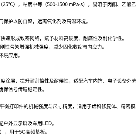
3（25℃），粘度中等（500-1500 mPa·s），易溶于丙酮
氮气保护以防自聚，远离氧化剂及高温环境。
下快速形成致密网络，赋予材料高硬度、耐磨性及耐化学性。
醇刚性骨架增强机械强度，减少固化收缩与内应力。
环境应用。
硬度涂层，提升耐刮擦性及耐候性，适配汽车内饰、电子设备外
确保信号传输稳定性。
分，平衡打印件的机械强度与尺寸精度，适用于齿科修复体、精密模
配户外显示屏及车用LED。
+），用于5G高频基板。