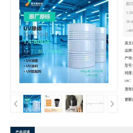
起订
1-50
50-4
≥40
英文
品牌
产地
型号
纯度
cas：
发布
更新
产品详请