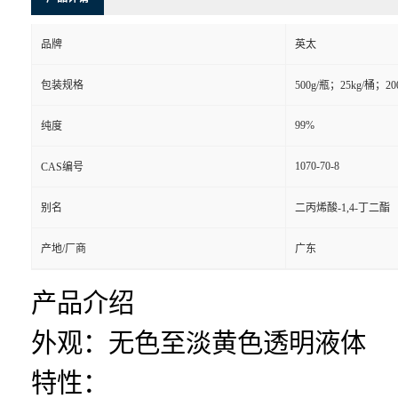
品牌
英太
包装规格
500g/瓶；25kg/桶；20
99%
纯度
1070-70-8
CAS编号
别名
二丙烯酸-1,4-丁二酯
产地/厂商
广东
产品介绍
外观：无色至淡黄色透明液体
特性：