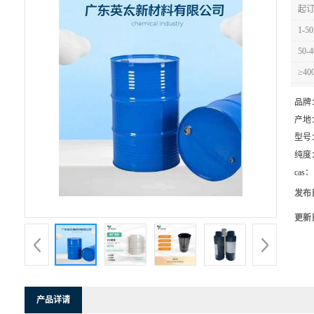
起订
1-50
50-4
≥40
品牌
产地
型号
纯度
cas：
发布
更新
产品详请