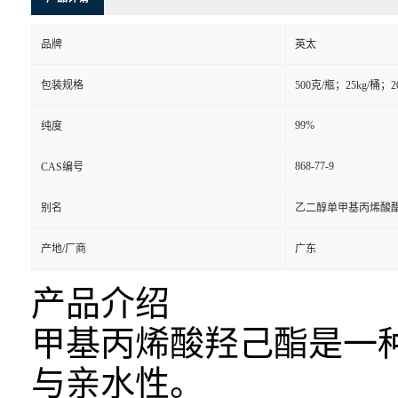
品牌
英太
包装规格
500克/瓶；25kg/桶；2
99%
纯度
868-77-9
CAS编号
别名
乙二醇单甲基丙烯酸
产地/厂商
广东
产品介绍
甲基丙烯酸羟己酯是一
与亲水性。