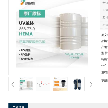
起订
1-50
50-4
≥40
英文
品牌
产地
型号
纯度
cas：
发布
更新
产品详请