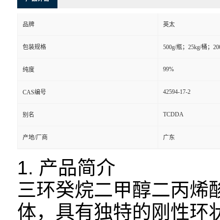
品牌
英太
包装规格
500g/瓶；25kg/桶；20
99%
纯度
42594-17-2
CAS编号
TCDDA
别名
产地/厂商
广东
1. 产品简介
三环癸烷二甲醇二丙烯
体，具有独特的刚性环