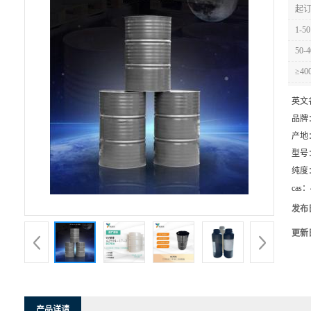
起订
1-50
50-4
≥40
英文
品牌
产地
型号
纯度
cas：
发布
更新
产品详请