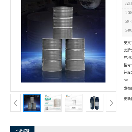
起订
1-50
50-4
≥40
英文
品牌
产地
型号
纯度
cas：
发布
更新
产品详请