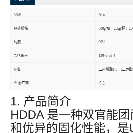
品牌
英太
包装规格
500g/瓶；25kg/桶；20
99%
纯度
13048-33-4
CAS编号
别名
二丙烯酸1,6-己二醇酯
产地/厂商
广东
1. 产品简介
HDDA 是一种双官能
和优异的固化性能，是U